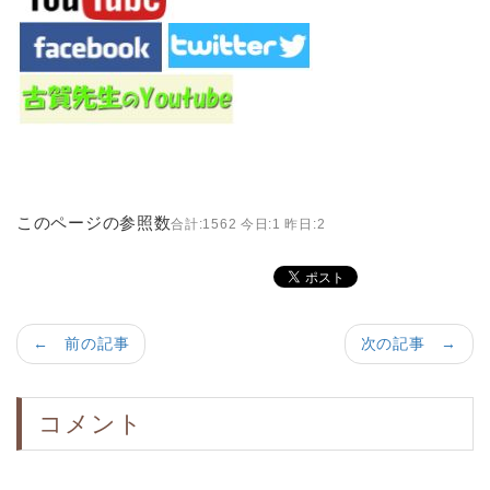
このページの参照数
合計:1562 今日:1 昨日:2
← 前の記事
次の記事 →
コメント