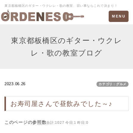
東京都板橋区のギター・ウクレレ・歌の教室、習い事ならこれで決まり！
Toggle
MENU
navigation
東京都板橋区のギター・ウクレ
レ・歌の教室ブログ
2023.06.26
カテゴリ：グルメ
お寿司屋さんで昼飲みでした～♪
このページの参照数
合計:1027 今日:1 昨日:0