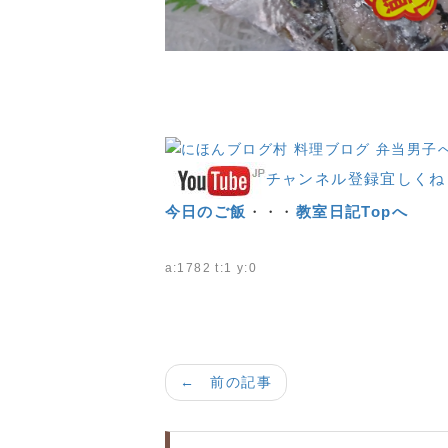
チャンネル登録宜しくね
今日のご飯
・・・
教室日記Topへ
a:1782 t:1 y:0
← 前の記事