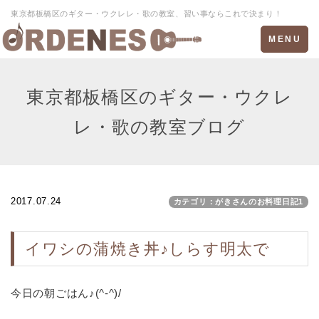
東京都板橋区のギター・ウクレレ・歌の教室、習い事ならこれで決まり！
Toggle
MENU
navigation
東京都板橋区のギター・ウクレ
レ・歌の教室ブログ
2017.07.24
カテゴリ：がきさんのお料理日記1
イワシの蒲焼き丼♪しらす明太で
今日の朝ごはん♪(^-^)/