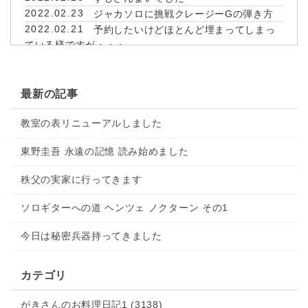
2022.02.23
ジャカソロに挑戦クレージーGの弾き方
2022.02.21
予約したいけどほとんど埋まってしまっ
ている様ですが・・・
2022.02.21
ステイホームでいちごパフェ
2022.02.19
珍来のエビそば
2022.02.18
教室の入り口の河津桜が咲いたよ
最新の記事
2022.02.14
ワクチン前倒しで3回目打ってきました〜
教室の表リニューアルしました
♪
2022.02.14
青色申告してきました〜♪☘️
東野圭吾 永遠の記憶 読み始めました
2022.02.10
津軽そば ぼんじゅ取り寄せてみました
2022.02.08
お試しレッスンの日にはご入会のお返事
秩父の実家に行ってきます
は頂きません
2022.02.08
古賀先生のCubaseレッスン
ソロギターへの道 ヘンツェ ノクターン その1
2022.02.07
あの時の赤ちゃんがウクレレを背負って
やって来ました
今日は秘密兵器持ってきました
2022.02.07
お家で練習する事こそが楽しいのです
2022.02.07
大怪獣のあとしまつ
カテゴリ
2022.02.06
ステイホームでキムチ鍋
2022.02.02
伊東純也君を応援し続け3年5か月
がきさんのお料理日記1 (3138)