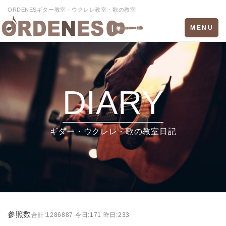
ORDENESギター教室・ウクレレ教室・歌の教室
Toggle
MENU
navigation
DIARY
ギター・ウクレレ・歌の教室日記
参照数
合計:1286887 今日:171 昨日:233