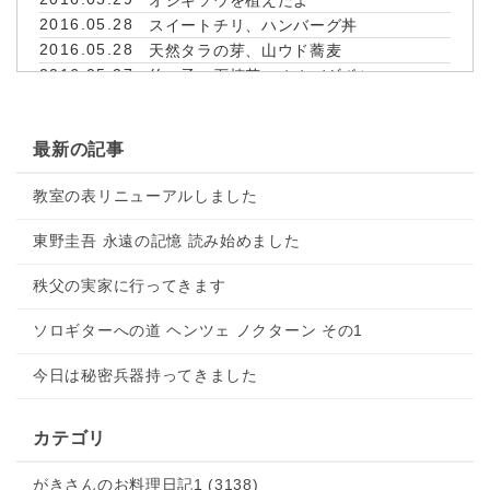
オジギソウを植えたよ
2016.05.28
スイートチリ、ハンバーグ丼
2016.05.28
天然タラの芽、山ウド蕎麦
2016.05.27
竹の子、石楠花、オオバギボシ
2016.05.27
天然タラの芽、山ウドの天ぷら
2016.05.27
手作りラッキョウ、山のフキ、掘りたて
最新の記事
タケノコ、時鮭
2016.05.26
今夜は、隠れ家で
教室の表リニューアルしました
2016.05.26
なんとっ！世間は狭いのだっ♪
2016.05.26
今日の昼ご飯＆朝霞ガーデン恐るべし
東野圭吾 永遠の記憶 読み始めました
2016.05.26
やっと釣れた
2016.05.25
和風あんかけハンバーグ
秩父の実家に行ってきます
2016.05.25
絶品っ!!!鶏団子汁
2016.05.25
桑の実り
ソロギターへの道 ヘンツェ ノクターン その1
2016.05.24
鶏挽き仕込み開始～♪
今日は秘密兵器持ってきました
2016.05.24
鶏挽きをごっそり買ってきました
2016.05.24
豚肉のカントリー風
2016.05.24
特売のマグロで
カテゴリ
2016.05.24
今年も野菜を育てます
2016.05.23
差し入れを
がきさんのお料理日記1 (3138)