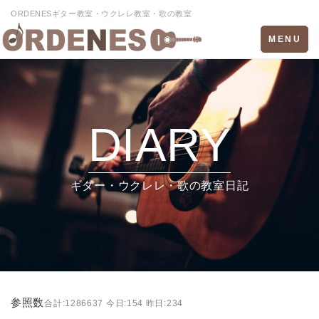
ORDENESギター教室・ウクレレ教室・歌の教室
Toggle
MENU
navigation
DIARY
ギター・ウクレレ・歌の教室日記
参照数
合計:1286637 今日:154 昨日:234