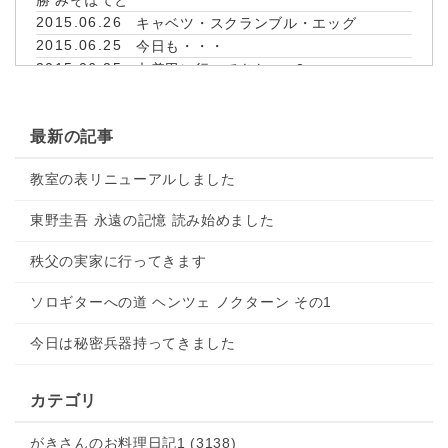
勝 みそぽてと
2015.06.26
キャベツ・スクランブル・エッグ
2015.06.25
今日も・・・
2015.06.25
巾着田に行ってきたpart2
2015.06.25
埼玉県B級グルメ王決定戦優勝
2015.06.25
巾着田に行ってきたpart1
最新の記事
2015.06.25
山田うどんで。
2015.06.25
巾着田＆宮沢湖きらり
教室の表リニューアルしました
2015.06.25
ウクレレ太陽にほえろ＆4kg減量成功っ!!!
2015.06.24
収穫野菜でサバ缶焼き飯
東野圭吾 永遠の記憶 読み始めました
2015.06.24
塩鮭・ポトフ 今日の朝ご飯
2015.06.24
合奏練習よりデルアルマ＆今日の体重
秩父の実家に行ってきます
2015.06.23
サバ缶とキュウリサラダ
2015.06.22
合奏練習より「ひまりの約束」動画＆今
ソロギターへの道 ヘンツェ ノクターン その1
朝の体重
今日は秘密兵器持ってきました
2015.06.22
今日のお弁当
2015.06.22
月曜の朝はパン食で
2015.06.21
キャベツ
カテゴリ
2015.06.21
今日も
2015.06.21
今年初めての・・・
がきさんのお料理日記1 (3138)