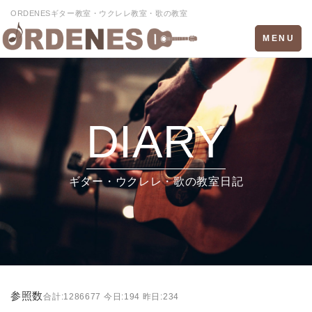
ORDENESギター教室・ウクレレ教室・歌の教室
Toggle
MENU
navigation
DIARY
ギター・ウクレレ・歌の教室日記
参照数
合計:1286677 今日:194 昨日:234