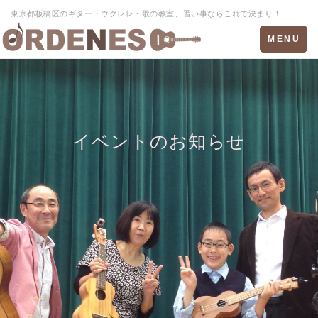
東京都板橋区のギター・ウクレレ・歌の教室、習い事ならこれで決まり！
Toggle
MENU
navigation
イベントのお知らせ